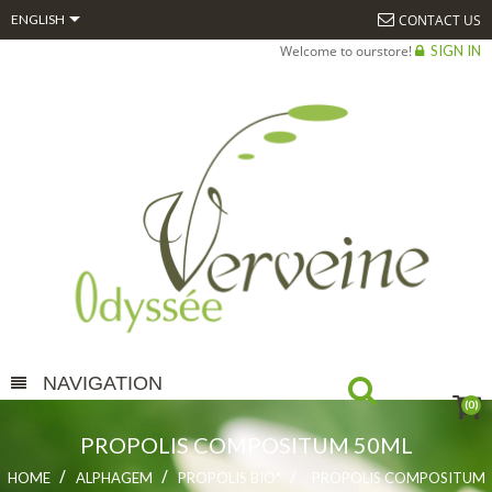

CONTACT US
ENGLISH
Welcome to ourstore!
SIGN IN
NAVIGATION
(0)
PROPOLIS COMPOSITUM 50ML
HOME
ALPHAGEM
PROPOLIS BIO*
PROPOLIS COMPOSITUM