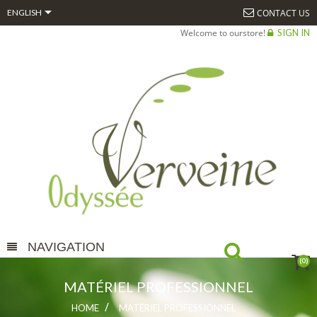

CONTACT US
ENGLISH
Welcome to ourstore!
SIGN IN
NAVIGATION
(0)
MATÉRIEL PROFESSIONNEL
HOME
MATÉRIEL PROFESSIONNEL