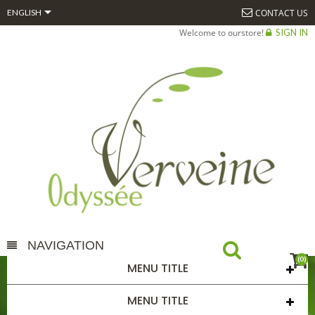

CONTACT US
ENGLISH
Welcome to ourstore!
SIGN IN
NAVIGATION
(0)
MENU TITLE
AUTRES PRODUITS
MENU TITLE
HOME
AUTRES PRODUITS