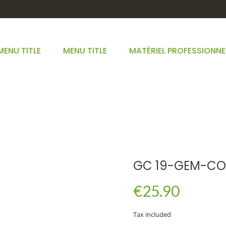
MENU TITLE
MENU TITLE
MATÉRIEL PROFESSIONNE
GC 19-GEM-COLON 50ML
GEMMOTHÉRAPIE
BOURGEONS COMPLEXES 15 ML BIO*
GC 1
GC 19-GEM-CO
€25.90
Tax included