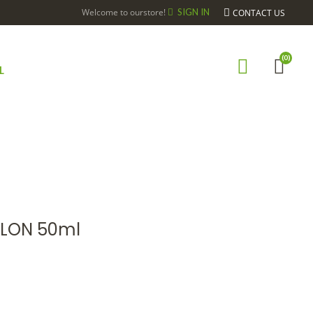
Welcome to ourstore!
SIGN IN
CONTACT US
(0)
L
9-GEM-COLON 50ML
LON 50ml