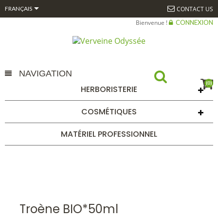

CONTACT US
FRANÇAIS
Bienvenue !
CONNEXION
NAVIGATION
(0)
HERBORISTERIE
TROÈNE BIO*50ML
COSMÉTIQUES
ACCUEIL
ALPHAGEM
GEMMOTHÉRAPIE
AUTRES BOURGEONS
UNITAIRES 50 ML BIO*
TROÈNE BIO*50ML
MATÉRIEL PROFESSIONNEL
Troène BIO*50ml