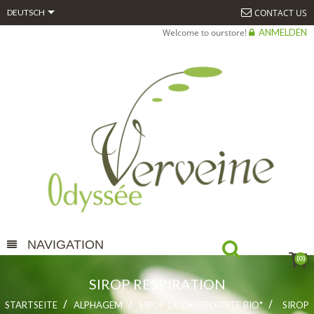

CONTACT US
DEUTSCH
Welcome to ourstore!
ANMELDEN
NAVIGATION
(0)
SIROP RESPIRATION
STARTSEITE
ALPHAGEM
SIROP DE L'HERBORISTE BIO*
SIROP