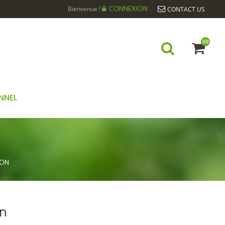
Bienvenue !
CONNEXION
CONTACT US
(0)
NNEL
ION
on