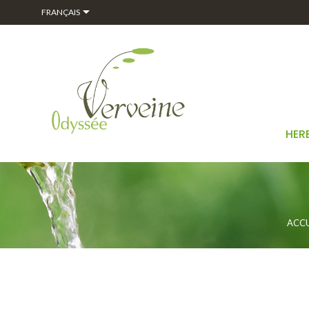

FRANÇAIS
HER
ACCU