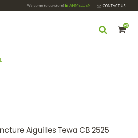
Welcome to ourstore!
ANMELDEN
CONTACT US
(0)
L
EWA CB 2525
cture Aiguilles Tewa CB 2525