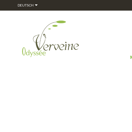

DEUTSCH
COPY OF AC