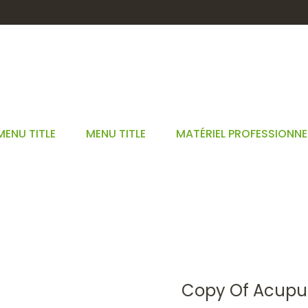
MENU TITLE
MENU TITLE
MATÉRIEL PROFESSIONNE
UPUNCTURE AIGUILLES T
STARTSEITE
COPY OF ACUPUNCTURE AIGUILLES TEWA CB 2525
Copy Of Acupun