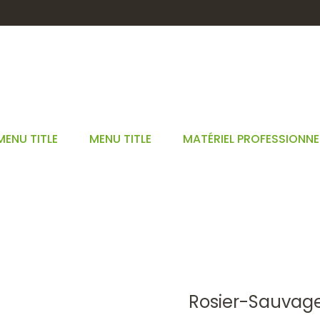
MENU TITLE
MENU TITLE
MATÉRIEL PROFESSIONNE
OSIER-SAUVAGEBGBIO*50
STARTSEITE
ROSIER-SAUVAGEBGBIO*50ML
Rosier-Sauvag