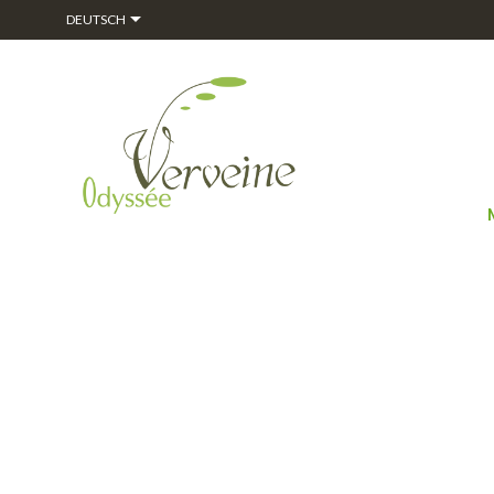

DEUTSCH
R