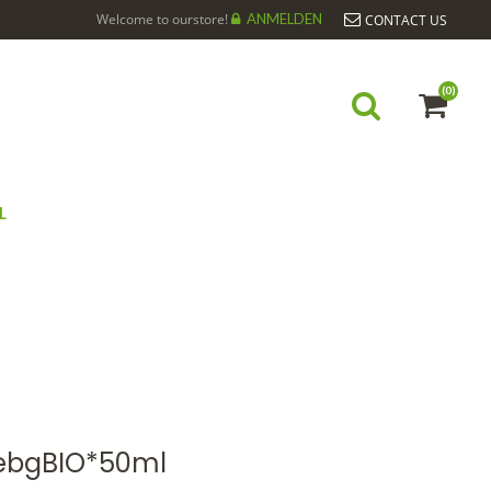
Welcome to ourstore!
ANMELDEN
CONTACT US
(0)
L
ML
ebgBIO*50ml