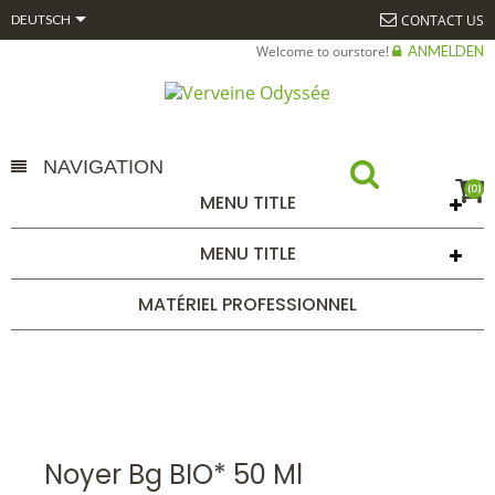

CONTACT US
DEUTSCH
Welcome to ourstore!
ANMELDEN
NAVIGATION
(0)
MENU TITLE
NOYER BG BIO* 50 ML
MENU TITLE
STARTSEITE
NOYER BG BIO* 50 ML
MATÉRIEL PROFESSIONNEL
Noyer Bg BIO* 50 Ml