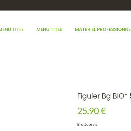
MENU TITLE
MENU TITLE
MATÉRIEL PROFESSIONNE
FIGUIER BG BIO* 50ML
STARTSEITE
FIGUIER BG BIO* 50ML
Figuier Bg BIO*
25,90 €
Bruttopreis