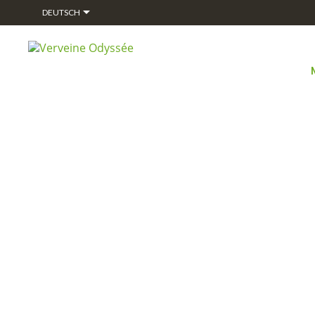

DEUTSCH