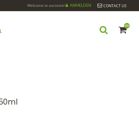
Welcome to ourstore!
ANMELDEN
CONTACT US
(0)
L
 50ml