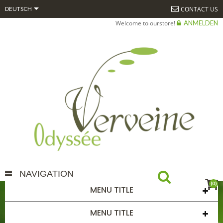

CONTACT US
DEUTSCH
Welcome to ourstore!
ANMELDEN
NAVIGATION
(0)
MENU TITLE
CHATAIGNIERBGBIO*50ML
MENU TITLE
STARTSEITE
CHATAIGNIERBGBIO*50ML