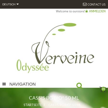

CONTACT US
DEUTSCH
Welcome to ourstore!
ANMELDEN
NAVIGATION
(0)
CASSIS BG BIO* 50 ML
STARTSEITE
CASSIS BG BIO* 50 ML