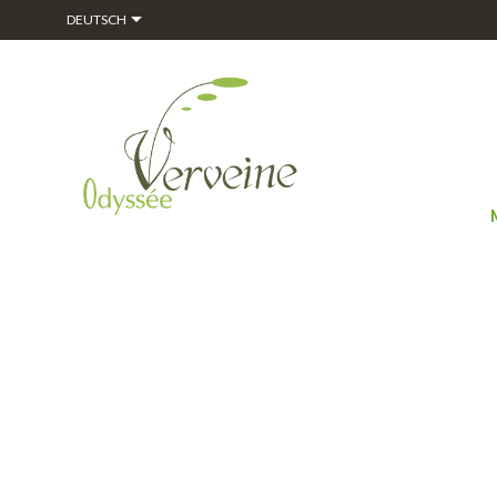

DEUTSCH
STARTSEITE
ALPHA