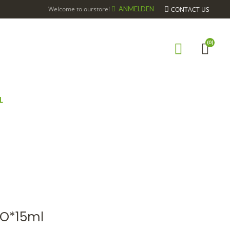
Welcome to ourstore!
ANMELDEN
CONTACT US
(0)
L
ANDIER BG BIO*15ML
IO*15ml