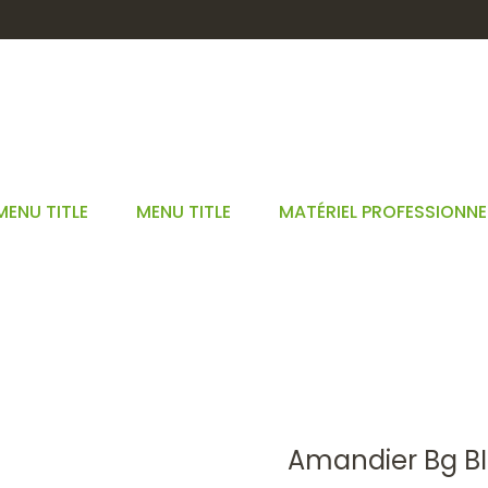
MENU TITLE
MENU TITLE
MATÉRIEL PROFESSIONNE
AMANDIER BG BIO*15ML
GEM
GEMMOTHÉRAPIE
BOURGEONS UNITAIRES 15 ML BIO*
AM
Amandier Bg B