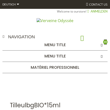

CONTACT US
DEUTSCH
Welcome to ourstore!
ANMELDEN
NAVIGATION
(0)
MENU TITLE
TILLEULBGBIO*15ML
MENU TITLE
STARTSEITE
ALPHAGEM
GEMMOTHÉRAPIE
BOURGEONS
UNITAIRES 15 ML BIO*
TILLEULBGBIO*15ML
MATÉRIEL PROFESSIONNEL
TilleulbgBIO*15ml