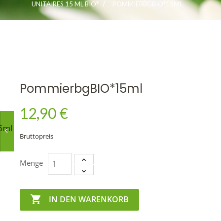
UNITAIRES 15 ML BIO*
POMMIERBGBIO*15ML
PommierbgBIO*15ml
12,90 €
5ml
Bruttopreis
Menge

IN DEN WARENKORB