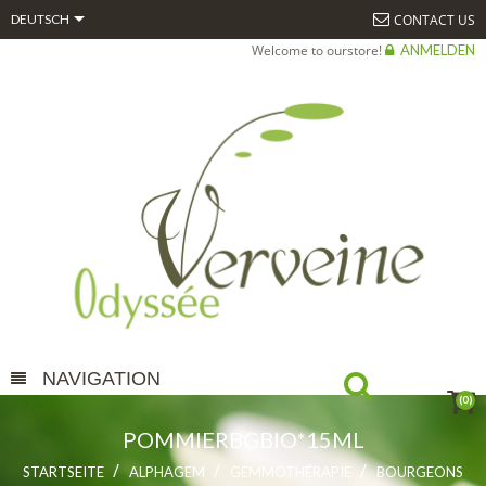

CONTACT US
DEUTSCH
Welcome to ourstore!
ANMELDEN
NAVIGATION
(0)
POMMIERBGBIO*15ML
STARTSEITE
ALPHAGEM
GEMMOTHÉRAPIE
BOURGEONS