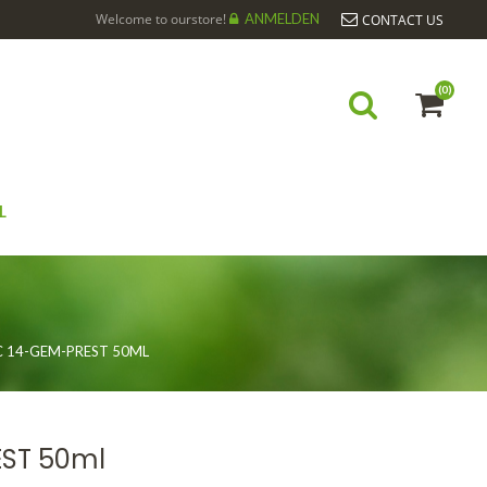
Welcome to ourstore!
ANMELDEN
CONTACT US
(0)
L
 14-GEM-PREST 50ML
ST 50ml