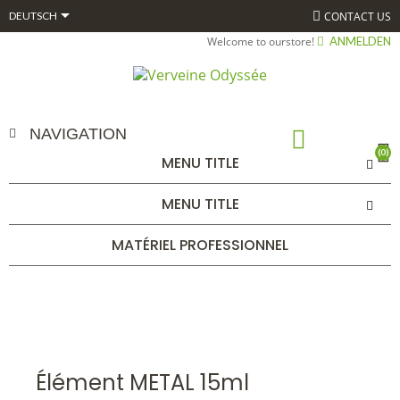

CONTACT US
DEUTSCH
Welcome to ourstore!
ANMELDEN
NAVIGATION
(0)
MENU TITLE
ÉLÉMENT METAL 15ML
MENU TITLE
STARTSEITE
ALPHAGEM
ACUGEM
BOURGEONS COMPLEXES 15
ML BIO* ACUGEM
ÉLÉMENT METAL 15ML
MATÉRIEL PROFESSIONNEL
Élément METAL 15ml