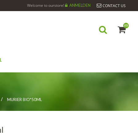
Welcome to ourstore!
ANMELDEN
CONTACT US
(0)
L
MURIER BIO*50ML
l