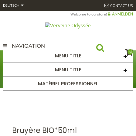

CONTACT US
DEUTSCH
Welcome to ourstore!
ANMELDEN
NAVIGATION
(0)
MENU TITLE
BRUYÈRE BIO*50ML
MENU TITLE
STARTSEITE
ALPHAGEM
GEMMOTHÉRAPIE
AUTRES
BOURGEONS UNITAIRES 50ML BIO*
BRUYÈRE BIO*50ML
MATÉRIEL PROFESSIONNEL
Bruyère BIO*50ml